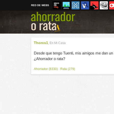
RED DE WEBS
Thorcs1
,
En Mi Casa
Desde que tengo Tuenti, mis amigos me dan un t
¿Ahorrador o rata?
Ahorrador (8330)
-
Rata (279)