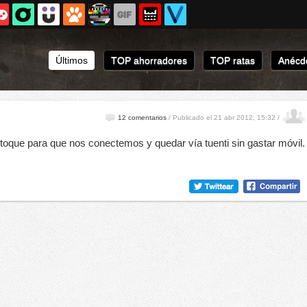
Últimos
TOP ahorradores
TOP ratas
Anécdo
12 comentarios
/
Publicado el 21 abr 2012, 15:32 /
oque para que nos conectemos y quedar vía tuenti sin gastar móvil.