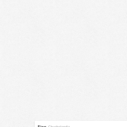
Finn
,
Chuchelandia