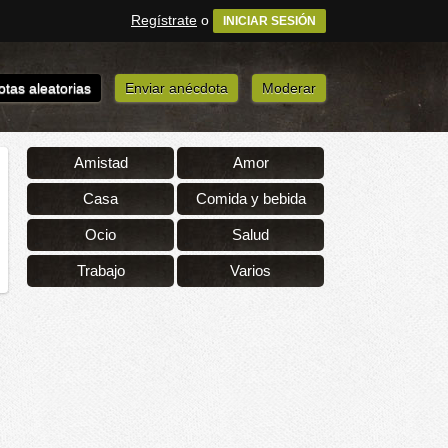
Regístrate
o
INICIAR SESIÓN
tas aleatorias
Enviar anécdota
Moderar
Amistad
Amor
Casa
Comida y bebida
Ocio
Salud
Trabajo
Varios