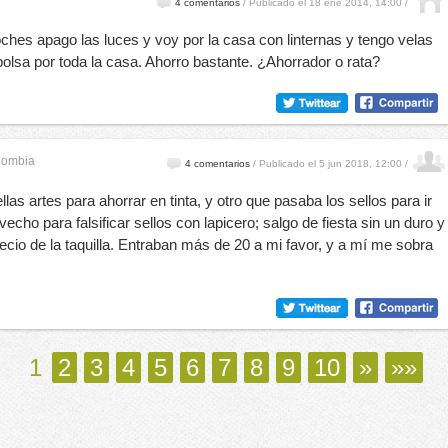
4 comentarios
/
Publicado el 18 ene 2014, 14:00 /
noches apago las luces y voy por la casa con linternas y tengo velas
olsa por toda la casa. Ahorro bastante. ¿Ahorrador o rata?
lombia
4 comentarios
/
Publicado el 5 jun 2018, 12:00 /
as artes para ahorrar en tinta, y otro que pasaba los sellos para ir
vecho para falsificar sellos con lapicero; salgo de fiesta sin un duro y
recio de la taquilla. Entraban más de 20 a mi favor, y a mí me sobra
1
2
3
4
5
6
7
8
9
10
»
»»